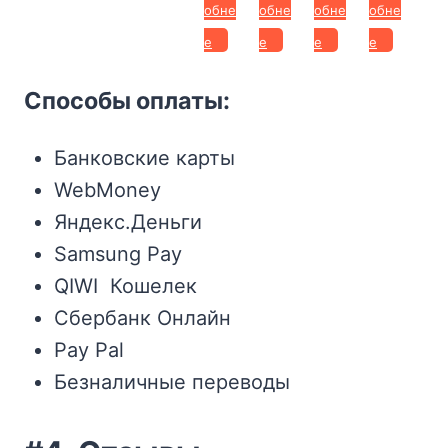
обне
обне
обне
обне
е
е
е
е
Способы оплаты:
Банковские карты
WebMoney
Яндекс.Деньги
Samsung Pay
QIWI Кошелек
Сбербанк Онлайн
Pay Pal
Безналичные переводы