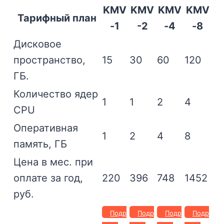
KMV
KMV
KMV
KMV
Тарифный план
-1
-2
-4
-8
Дисковое
пространство,
15
30
60
120
ГБ.
Количество ядер
1
1
2
4
CPU
Оперативная
1
2
4
8
память, ГБ
Цена в мес. при
оплате за год,
220
396
748
1452
руб.
Подр
Подр
Подр
Подр