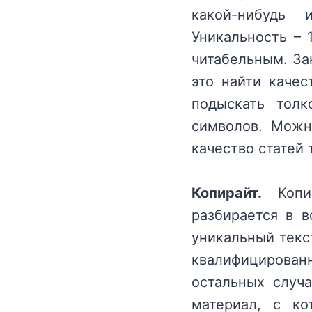
какой-нибудь 
Уникальность – 
читабельным. За
это найти качес
подыскать толк
символов. Можн
качество статей 
Копирайт.
Копир
разбирается в в
уникальный текст
квалифицирован
остальных случа
материал, с ко