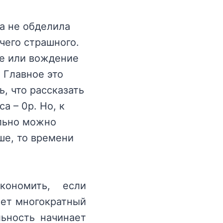
а не обделила
чего страшного.
аре или вождение
 Главное это
, что рассказать
а – 0р. Но, к
ельно можно
ьше, то времени
ономить, если
ает многократный
льность начинает