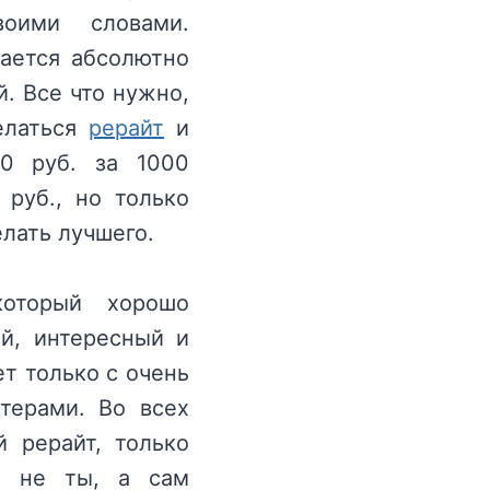
воими словами.
тается абсолютно
. Все что нужно,
делаться
рерайт
и
20 руб. за 1000
руб., но только
елать лучшего.
который хорошо
ый, интересный и
ет только с очень
терами. Во всех
й рерайт, только
шь не ты, а сам