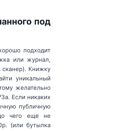
ланного под
хорошо подходит
ижка или журнал,
ь сканер). Книжку
найти уникальный
этому желательно
УЗа. Если никаких
бычную публичную
до чего еще не
0р. (или бутылка