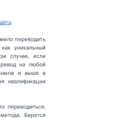
айта
.
смело переводить
ь как уникальный
ом случае, если
еревод на любой
знаков и выше в
ня квалификации
то переводиться,
 метода. Берется