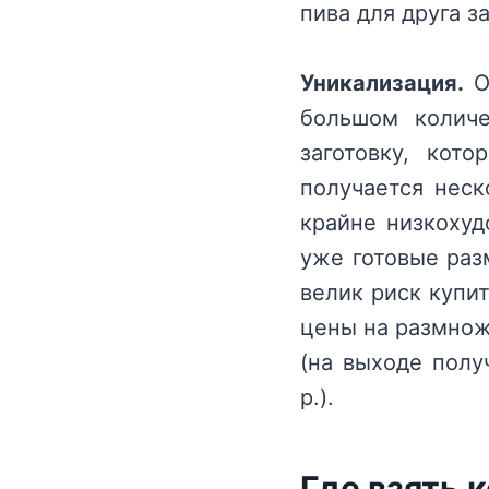
пива для друга з
Уникализация.
Оч
большом количе
заготовку, кот
получается неск
крайне низкохуд
уже готовые раз
велик риск купи
цены на размнож
(на выходе полу
р.).
Где взять 