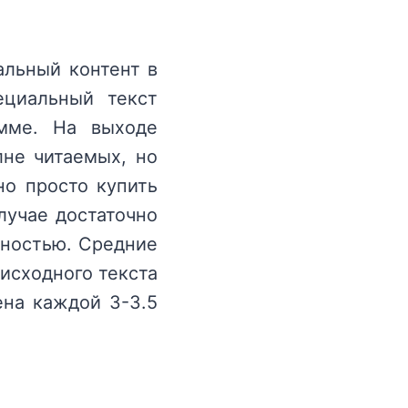
альный контент в
ециальный текст
амме. На выходе
лне читаемых, но
но просто купить
лучае достаточно
ьностью. Средние
исходного текста
ена каждой 3-3.5