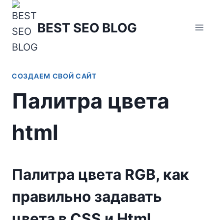
Перейти
к
BEST SEO BLOG
содержимому
СОЗДАЕМ СВОЙ САЙТ
Палитра цвета
html
Палитра цвета RGB, как
правильно задавать
цвета в CSS и Html .